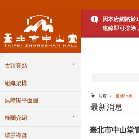
:::
跳到主要內容區塊
因本府網路於1
連線即可排除
:::
古蹟亮點
組織架構
:::
首頁
最新消息
無障礙平面圖
最新消息
機關介紹
臺北市中山堂管
環景導覽