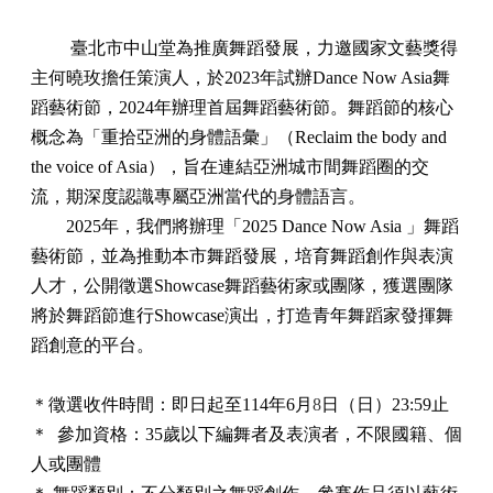
臺北市中山堂為推廣舞蹈發展，力邀國家文藝獎得
主何曉玫擔任策演人，於
2023
年試辦
Dance Now Asia
舞
蹈藝術節，
2024
年辦理首屆舞蹈藝術節。舞蹈節的核心
概念為「重拾亞洲的身體語彙」（
Reclaim the body and
the voice of Asia
），旨在連結亞洲城市間舞蹈圈的交
流，期深度認識專屬亞洲當代的身體語言。
2025
年，我們將辦理「
2025 Dance Now Asia
」舞蹈
藝術節，並為推動本市舞蹈發展，培育舞蹈創作與表演
人才，公開徵選
Showcase
舞蹈藝術家或團隊，獲選團隊
將於舞蹈節進行
Showcase
演出，打造青年舞蹈家發揮舞
蹈創意的平台。
＊徵選收件時間：即日起至
114
年
6
月
8
日（日）
23:59
止
＊
參加資格：
35
歲以下編舞者及表演者，不限國籍、個
人或團體