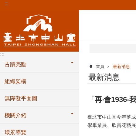
:::
跳到主要內容區塊
:::
古蹟亮點
:::
首頁
最新消息
最新消息
組織架構
無障礙平面圖
「再‧會1936
機關介紹
臺北市中山堂今年落成
學畢業展、欣賞花藝展
環景導覽