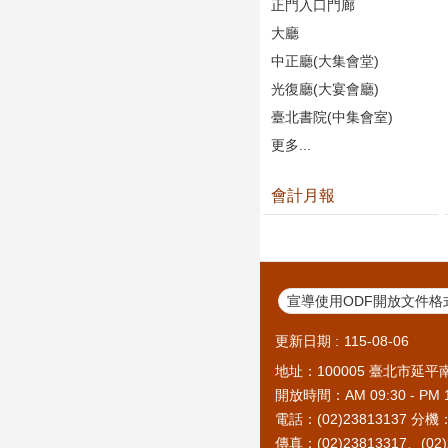
正門入口門廊
大廳
中正廳(大集會堂)
光復廳(大宴會廳)
臺北書院(中集會室)
更多...
會計月報
宣導使用ODF開放文件格
更新日期
115-08-06
地址：100005 臺北市延平
開放時間：AM 09:30 - PM 1
電話：(02)23813137 分
傳真：(02)23813317、(02)