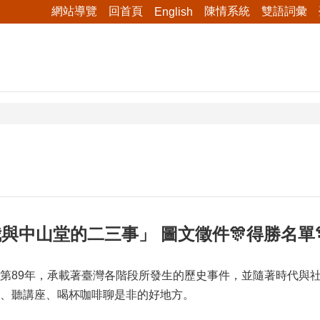
網站導覽
回首頁
陳情系統
雙語詞彙
English
-我與中山堂的二三事」 圖文徵件🎊得勝名單
第89年，承載著臺灣各階段所發生的歷史事件，並隨著時代與
、聽講座、喝杯咖啡聊是非的好地方。