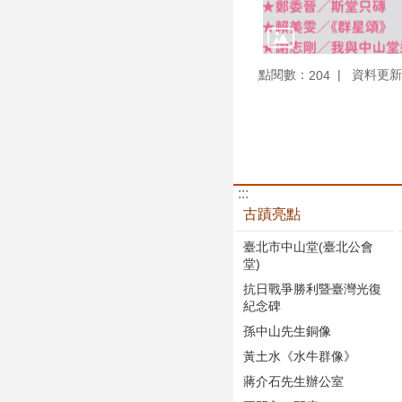
點閱數：
資料更新：1
204
:::
古蹟亮點
臺北市中山堂(臺北公會
堂)
抗日戰爭勝利暨臺灣光復
紀念碑
孫中山先生銅像
黃土水《水牛群像》
蔣介石先生辦公室