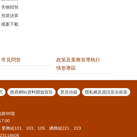
失物招領
預算決算
檔案下載
常見問答
政策及業務宣導執行
情形專區
式
政府網站資料開放宣告
意見信箱
隱私權及資訊安全政策
南路98號
7:00
機：業務組101、103、105、總務組221、223
23118605