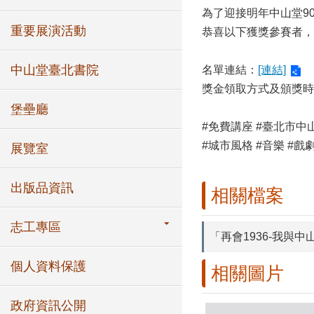
為了迎接明年中山堂90
重要展演活動
恭喜以下獲獎參賽者，
中山堂臺北書院
名單連結：
[連結]
獎金領取方式及頒獎時間
堡壘廳
#免費講座 #臺北市中山
#城市風格 #音樂 #戲
展覽室
出版品資訊
相關檔案
志工專區
「再會1936-我與
個人資料保護
相關圖片
政府資訊公開