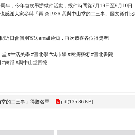
周年，今年首次舉辦徵件活動，投件時間從7月19日至9月10日
也感謝大家參與「再‧會1936-我與中山堂的二三事」圖文徵件
近日會個別寄送email通知，再次恭喜各位得獎者!
堂 #生活美學 #臺北學 #城市學 #表演藝術 #臺北書院
劇 #舞蹈 #與中山堂回憶
中山堂的二三事」得勝名單
pdf(135.36 KB)