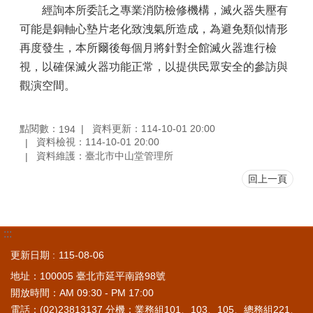
經詢本所委託之專業消防檢修機構，滅火器失壓有
可能是銅軸心墊片老化致洩氣所造成，為避免類似情形
再度發生，本所爾後每個月將針對全館滅火器進行檢
視，以確保滅火器功能正常，以提供民眾安全的參訪與
觀演空間。
點閱數：
資料更新：114-10-01 20:00
194
資料檢視：114-10-01 20:00
資料維護：臺北市中山堂管理所
回上一頁
:::
更新日期
115-08-06
地址：100005 臺北市延平南路98號
開放時間：AM 09:30 - PM 17:00
電話：(02)23813137 分機：業務組101、103、105、總務組221、