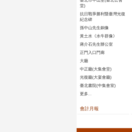
堂)
抗日戰爭勝利暨臺灣光復
紀念碑
孫中山先生銅像
黃土水《水牛群像》
蔣介石先生辦公室
正門入口門廊
大廳
中正廳(大集會堂)
光復廳(大宴會廳)
臺北書院(中集會室)
更多...
會計月報