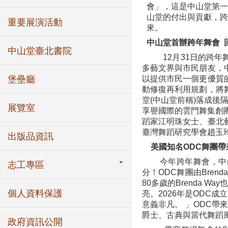
會」，這是中山堂第
山堂的付出與貢獻，跨
重要展演活動
來。
中山堂首辦跨年舞會 
中山堂臺北書院
12
月31日的跨
多藝文界與市民朋友，
堡壘廳
以提供市民一個更優質
動修復再利用規劃，將
堂(中山堂前稱)落成後
展覽室
享譽國際的雲門舞集創
蹈家江明珠女士、臺北
臺灣舞蹈研究學會趙玉
出版品資訊
美國知名ODC
今年跨年舞會，中山堂
志工專區
分！ODC舞團由Bre
80多歲的Br
e
nda Way
也
個人資料保護
亮。2026年是ODC
意義非凡。 」ODC帶來《
爵士、古典與當代舞蹈
政府資訊公開