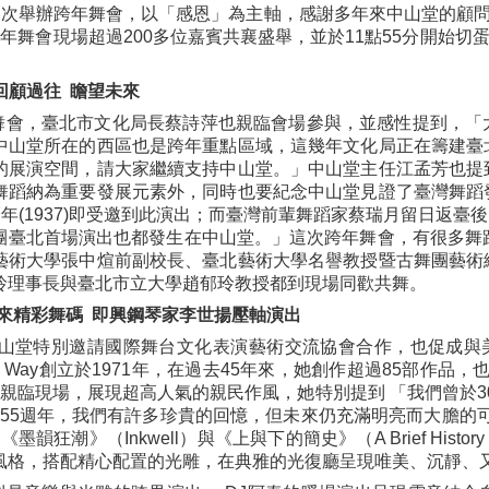
一次舉辦跨年舞會，以「感恩」為主軸，感謝多年來中山堂的顧
年舞會現場超過200多位嘉賓共襄盛舉，並於11點55分開始切
回顧過往 瞻望未來
年舞會，臺北市文化局長蔡詩萍也親臨會場參與，並感性提到，
中山堂所在的西區也是跨年重點區域，這幾年文化局正在籌建臺
的展演空間，請大家繼續支持中山堂。」中山堂主任江孟芳也提
舞蹈納為重要發展元素外，同時也要紀念中山堂見證了臺灣舞蹈
隔年(1937)即受邀到此演出；而臺灣前輩舞蹈家蔡瑞月留日返
團臺北首場演出也都發生在中山堂。」這次跨年舞會，有很多舞
藝術大學張中煊前副校長、臺北藝術大學名譽教授暨古舞團藝術
玲理事長與臺北市立大學趙郁玲教授都到現場同歡共舞。
舞團帶來精彩舞碼 即興鋼琴家李世揚壓軸演出
特別邀請國際舞台文化表演藝術交流協會合作，也促成與美國知名現代舞團OD
nda Way創立於1971年，在過去45年來，她創作超過85部
親臨現場，展現超高人氣的親民作風，她特別提到 「我們曾於
成立55週年，我們有許多珍貴的回憶，但未來仍充滿明亮而大膽
墨韻狂潮》（Inkwell）與《上與下的簡史》（A Brief Histo
風格，搭配精心配置的光雕，在典雅的光復廳呈現唯美、沉靜、