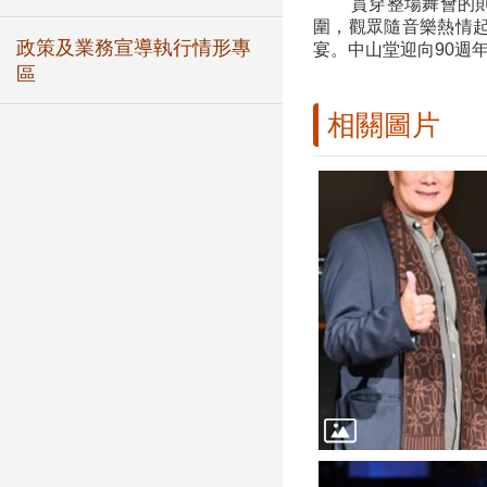
貫穿整場舞會的
圍，觀眾隨音樂熱情起
政策及業務宣導執行情形專
宴。中山堂迎向90週
區
相關圖片