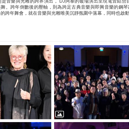
則是音樂與光雕的跨界演出， DJ阿泰的暖場演出呈現電音結合
舞。跨年倒數後的壓軸，則為跨足古典音樂與即興音樂的鋼琴家李
年的跨年舞會，就在音樂與光雕唯美沉靜氛圍中落幕，同時也啟動