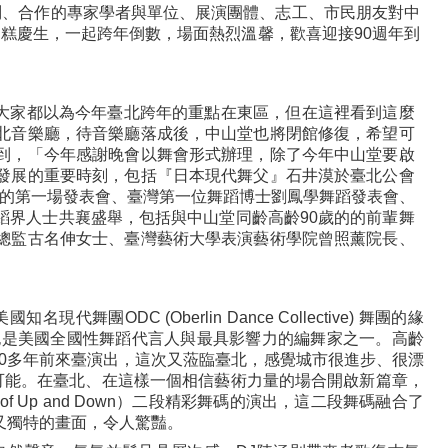
問、合作的專家學者與單位、展演團體、志工、市民朋友對中
蛋糕慶生，一起跨年倒數，場面熱烈溫馨，歡喜迎接90週年到
「大家都以為今年臺北跨年的重點在東區，但在這裡看到這麼
北音樂廳，待音樂廳落成後，中山堂也將閉館修復，希望可
到，「今年感謝晚會以舞會形式辦理，除了今年中山堂要啟
發展的重要時刻，包括『日本現代舞父』石井漠於臺北公會
臺後的第一場發表會、臺灣第一位舞蹈博士劉鳳學舞蹈發表會、
蹈界人士共襄盛舉，包括與中山堂同齡高齡90歲的的前輩舞
總監古名伸女士、臺灣藝術大學表演藝術學院曾照薰院長、
C (Oberlin Dance Collective) 舞團的緣
作品，也是美國全國性舞蹈代言人與最具影響力的編舞家之一。高齡
30多年前來臺演出，這次又蒞臨臺北，感覺城市很進步、很漂
的可能。在臺北、在這樣一個相信藝術力量的場合開啟新篇章，
ry of Up and Down）二段精彩舞碼的演出，這二段舞碼融合了
又獨特的畫面，令人驚豔。