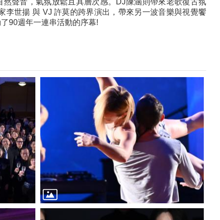
自然聲音，氣氛放鬆且具層次感。DJ陳涵則帶來老歌復古氛
世揚 與 VJ 許莫的跨界演出，帶來另一波音樂與視覺饗
了90週年一連串活動的序幕!