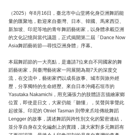
（2025）年8月16日，臺北市中山堂將化身亞洲舞蹈能
量的匯聚地，歡迎來自臺灣、日本、韓國、馬來西亞、
新加坡、印尼等地的青年舞蹈藝術家，以身體承載亞洲
的文化記憶與當代議題，正式揭開第二屆「Dance Now
Asia舞蹈藝術節—尋找亞洲身體」序幕。
本屆舞蹈節的一大亮點，是邀請7位來自不同國家的舞
蹈藝術家，與臺灣藝術家一同展開為期7天的深度交
流，在交流中，藝術家們以成長故事、城市與旅外經
歷，分享獨特的生命經歷。來自日本沖繩石垣市的
Yasutaka Nakamichi，用充滿張力的肢體語言描繪家鄉
位置，即使是日文，大家仍能「聽懂」，笑聲與掌聲此
起彼落。印尼的 Otniel Tasman 則帶來爪哇傳統舞蹈
Lengger 的故事，講述舞蹈與跨性別文化的緊密連結，
並分享自身在文化編創上的實踐，讓大家對多元舞蹈有