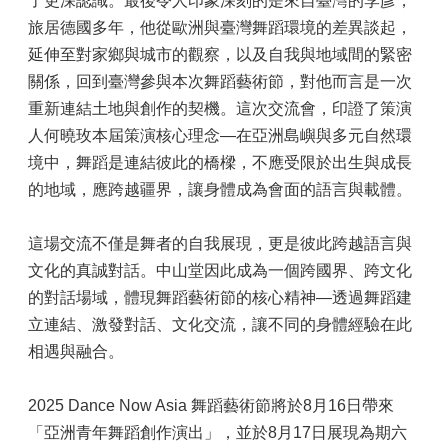
了更深認識。最後令人印象深刻的是來自臺灣的李彥，
旅居德國多年，他從歐洲與臺灣舞蹈環境的差異談起，
延伸至對家鄉與城市的觀察，以及自我與地域間的緊密
關係，回到臺灣參與本次舞蹈藝術節，對他而言是一次
重新連結土地與創作的契機。這次交流會，印證了策演
人何曉玫本屆策演核心理念—在亞洲島嶼與多元自然環
境中，舞蹈是連結彼此的橋樑，不應受限於出生與成長
的地域，應跨越疆界，讓身體成為會面的語言與載體。
這場交流不僅是舞者的自我展現，更是彼此跨越語言與
文化的真誠對話。中山堂因此成為一個跨國界、跨文化
的對話場域，體現舞蹈藝術節的核心精神—透過舞蹈建
立連結、激發對話、文化交流，讓不同的身體經驗在此
相遇與融合。
2025 Dance Now Asia 舞蹈藝術節將於8月16日帶來
「亞洲青年舞蹈創作演出」，並於8月17日展現為期六