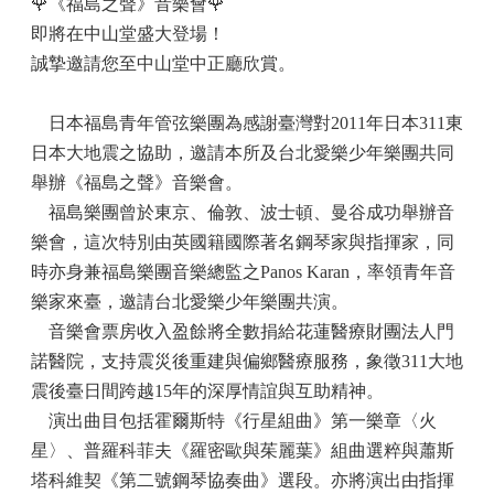
🌹
《福島之聲》音樂會
🌹
即將在中山堂盛大登場！
誠摯邀請您至中山堂中正廳欣賞。
日本福島青年管弦樂團為感謝臺灣對2011年日本311東
日本大地震之協助，邀請本所及台北愛樂少年樂團共同
舉辦《福島之聲》音樂會。
福島樂團曾於東京、倫敦、波士頓、曼谷成功舉辦音
樂會，這次特別由英國籍國際著名鋼琴家與指揮家，同
時亦身兼福島樂團音樂總監之Panos Karan，率領青年音
樂家來臺，邀請台北愛樂少年樂團共演。
音樂會票房收入盈餘將全數捐給花蓮醫療財團法人門
諾醫院，支持震災後重建與偏鄉醫療服務，象徵311大地
震後臺日間跨越15年的深厚情誼與互助精神。
演出曲目包括霍爾斯特《行星組曲》第一樂章〈火
星〉、普羅科菲夫《羅密歐與茱麗葉》組曲選粹與蕭斯
塔科維契《第二號鋼琴協奏曲》選段。亦將演出由指揮