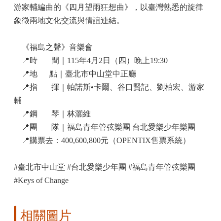
游家輔編曲的《四月望雨狂想曲》，以臺灣熟悉的旋律
象徵兩地文化交流與情誼連結。
《福島之聲》音樂會
📍
時 間｜115年4月2日（四）晚上19:30
📍
地
點｜臺北市中山堂中正廳
📍
指 揮｜帕諾斯•卡爾、谷口賢記、劉柏宏、游家
輔
📍
鋼 琴｜林灝維
📍
團 隊｜福島青年管弦樂團 台北愛樂少年樂團
📍
購票去：400,600,800元（OPENTIX售票系統）
#
臺北市中山堂 #台北愛樂少年團 #福島青年管弦樂團
#Keys of Change
相關圖片