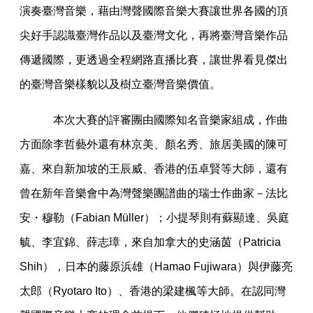
演奏臺灣音樂，藉由灣聲國際音樂大賽讓世界各國的頂
尖好手認識臺灣作品以及臺灣文化，再將臺灣音樂作品
傳遞國際，更透過全程網路直播比賽，讓世界看見傑出
的臺灣音樂樣貌以及樹立臺灣音樂價值。
本次大賽的評審團由國際知名音樂家組成，作曲
方面除李哲藝外還有林京美、顏名秀、旅居美國的陳可
嘉、來自新加坡的王辰威、香港的伍卓賢等大師，還有
曾在新年音樂會中為灣聲樂團譜曲的瑞士作曲家－法比
安・穆勒（Fabian Müller）；小提琴則有蘇顯達、吳庭
毓、李宜錦、薛志璋，來自加拿大的史涵茵（Patricia
Shih），日本的藤原浜雄（Hamao Fujiwara）與伊藤亮
太郎（Ryotaro Ito）、香港的梁建楓等大師。在認同灣