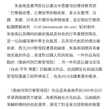
朱振南是臺灣首位以書法水墨畫項目獲得教育部
「巴黎藝術獎」公費留學的藝術家。多次在臺灣、法
國、美國、日本及中國等地舉辦個展，並定期在巴黎西
帖國際藝術村 （Cité internationale des arts）駐村創作。
朱振南以其獨特的藝術風格及特有的行草書體而聞名。
是一位刻縷深層中華文化氣質，且具現代創意的傑出藝
術家。西元2019聖母院遭遇祝融後，朱振南捐贈具有象
徵意義的作品，表達對法國人民的祝福。一件作品為壯
觀的《塞納河與巴黎聖母院》，另一件則是以書法呈現
《自由 平等 博愛》巨幅書法作品。此捐贈旨在祝福法國
聖母院重建工程即將竣工，也為2024法國奧運作暖身。
《塞納河與巴黎聖母院》作品是朱振南早於2005年以行
草筆調描繪西方建築，為東西融合文化結晶。以細膩的
筆觸和獨特的色彩運用，展現了對這座古蹟聖殿的敬愛