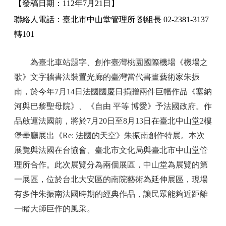
【發稿日期：112
年7
月21
日】
聯絡人電話：臺北市中山堂管理所
劉組長 02-2381-3137
轉101
為臺北車站題字、創作臺灣桃園國際機場《機場之
歌》文字牆書法裝置光廊的臺灣當代書畫藝術家朱振
南，於今年7月14日法國國慶日捐贈兩件巨幅作品《塞納
河與巴黎聖母院》、《自由 平等 博愛》予法國政府。作
品啟運法國前，將於7月20日至8月13日在臺北中山堂2樓
堡壘廳展出《Re: 法國的天空》朱振南創作特展。本次
展覽與法國在台協會、臺北市文化局與臺北市中山堂管
理所合作。此次展覽分為兩個展區，中山堂為展覽的第
一展區，位於台北大安區的南院藝術為延伸展區，現場
有多件朱振南法國時期的經典作品，讓民眾能夠近距離
一睹大師巨作的風采。