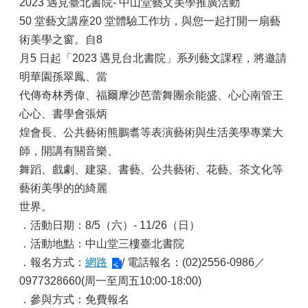
2023 遇見臺北書院- 中山堂藝文美學推廣活動
50 堂藝文講座20 堂體驗工作坊，與您一起打開一扇藝
術美學之窗。自8
月5 日起「2023 遇見台北書院」系列藝文課程，將邀請
明華園孫翠鳳、當
代傳奇林秀偉、福爾摩沙芭蕾舞團余能盛、心心南管王
心心、書學會張炳
煌會長、公共藝術熊鵬翥等表演藝術與生活美學專業大
師，開講有關音樂、
舞蹈、戲劇、建築、書藝、公共藝術、花藝、茶文化等
藝術美學的的綺麗
世界。
．活動日期：8/5（六）- 11/26（日）
．活動地點：中山堂三樓臺北書院
．報名方式：
網路
/ 電話報名：(02)2556-0986／
0977328660(周一至周五10:00-18:00)
．參與方式：免費報名