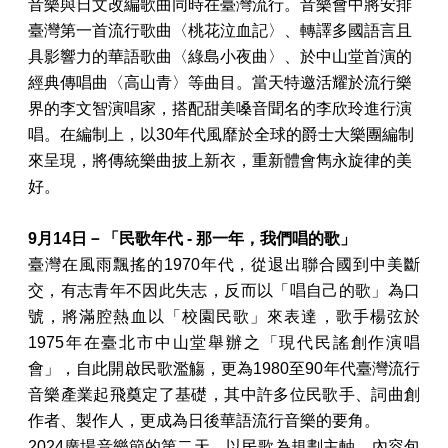
音樂與日文改編歌曲同時在臺灣流行。音樂會中將安排
臺灣第一首流行歌曲〈桃花泣血記〉、轉譯多國語言且
具影響力的華語歌曲〈綠島小夜曲〉、於中山堂首演的
經典傳唱曲〈高山青〉等曲目。當天特邀活耀於流行樂
界的李文智演唱家，搭配甜美嗓音聞名的李欣玲進行演
唱。在編制上，以
30
年代風靡於全球的爵士大樂團編制
來呈現，將傳統樂曲披上新衣，重新體會雋永旋律的美
好。
9月14日－「民歌年代
-
那一年，我們唱的歌」
臺灣在風雨飄搖的1970年代，從退出聯合國到中美斷
交，有志青年不因此失志，反而以
「唱自己的歌」
為
口
號
，將滿腔熱血
以「校園民歌」
來表達
，
歌手楊弦於
1975年在臺北市中山堂舉辦之「現代民謠創作演唱
會」，自此開啟民歌濫觴，
更為
1980
至
90
年代
臺灣流行
音樂產
業起飛奠定了基礎，其
中許多位民歌手、詞曲創
作者、製作人，更成為
日後
華語流行音樂
的要角。
2024
廣場音樂節的第二天，以民歌為規劃主軸，內容包