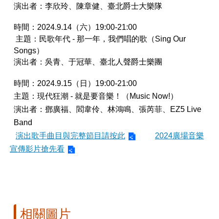
演出者
：
李欣玲、陳章健、臺北爵士大樂隊
時間
：2024.9.14（
六
）19:00-21:00
主題
：
民歌年代
-
那一年
，
我們唱的歌
（Sing Our
Songs）
演出者：吳青、于冠華、臺北人聲爵士樂團
時間：
2024.9.15
（日）
19:00-21:00
主題：現代狂潮
-
就是要音樂！（
Music Now!
）
演出者：鄧廣福、閻韋伶、林鴻鳴、張芮菲、
EZ5 Live
Band
演出歌手曲目與完整節目請按此
2024廣場音樂
節宣傳影片搶先看
相關圖片