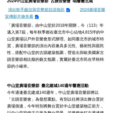
2024
中山堂廣場音樂節 古蹟音樂會 唱響臺北城
演出歌手曲目與完整節目請按此
2024廣場音樂
節宣傳影片搶先看
「廣場音樂節」由中山堂於2018年開辦，今（113）年
邁入第7屆，每年秋季都在臺北市中心佔地
4,815
坪的中
山堂廣場以戶外音樂會形式辦理
。如同臺北市的城市特
質，廣場音樂節的演出內容兼具多元性、藝術性與親民
性，搭配中山堂的古蹟建築氛圍，營造出與歐美國家古
蹟音樂節相比擬的藝文氛圍，實屬於臺北市民在早秋時
節的小確幸。
中山堂廣場音樂節 臺北建城140週年響應活動
今年適逢臺北建成140週年，中山堂廣場音樂節將以
「古蹟音樂會」為發想重點。有別以往將演出舞台置於
廣場側邊，今年特別將舞台置於中山堂建築物正前方，
以中山堂宏偉正立面為舞台背景，並將燈光打在週邊建