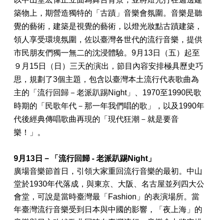
築物上，期營造獨特的「古蹟」音樂會氛圍。
音樂是聽
覺的藝術，建築是視覺的藝術，以燈光妝點古蹟建築，
領人享受環境氛圍，佐以臺灣各世代的流行音樂，提供
市民朋友們獨一無二的沈浸體驗。
9月13日（五）起至
９月15日（日）三天的演出，節目內容安排極具歷史巧
思，規劃了3個主題，包含以臺灣本土流行代表歌曲為
主的「流行回歸－老派趴踢Night」、1970至1990民歌
時期的「民歌年代－那一年我們唱的歌」，以及1990年
代後經典傳唱歌曲再現的「現代狂潮－就是要音
樂！」。
9月13日－「流行回歸
-
老派趴踢
Night
」
廣場音樂節首日，引領大家重回流行音樂的最初。
中山
堂於1930年代落成，與東京、大阪、名古屋並列四大公
會堂，可說是當時臺灣最「Fashion」的表演場所。
當
年臺灣流行音樂受到日本與中國的影響，「夜上海」的