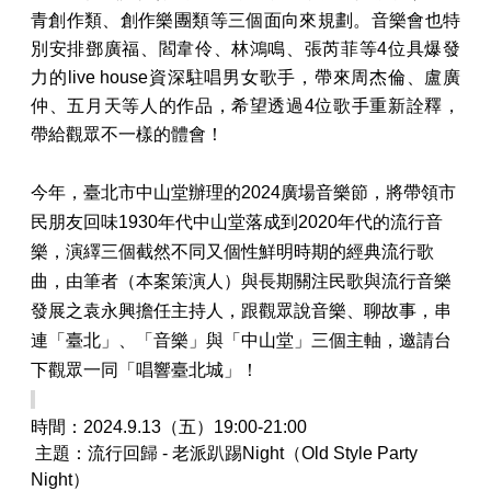
青創作類、
創作
樂團類
等三個面向來規劃。
音樂會也特
別安排鄧廣福、閻韋伶、林鴻鳴、張芮菲等4位具爆發
力的live house資深駐唱男女歌手
，帶來周杰倫、盧廣
仲、五月天等人的作品，希望透過4位歌手重新詮釋，
帶給觀眾不一樣的體會！
今年，臺北市中山堂辦理的2024廣場音樂節，將帶領市
民朋友回味1930年代中山堂落成到2020年代的流行音
樂，演繹三個截然不同又個性鮮明時期的經典流行歌
曲，由筆者（本案策演人）與長期關注民歌與流行音樂
發展之袁永興擔任主持人，跟觀眾說音樂、聊故事，串
連「臺北」、「音樂」與「中山堂」三個主軸，邀請台
下觀眾一同「唱響臺北城」！
時間
：2024.9.13（
五
）19:00-21:00
主題
：
流行回歸
-
老派趴踢
Night
（Old Style Party
Night）