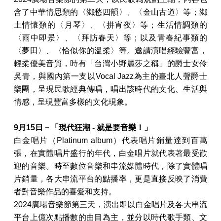
含了中華情思類的〈鄉愁四韻〉、〈金山古道〉等
；
鄉
土情懷類的〈月琴〉、〈拼宵夜〉等
；
生活情調類的
〈雨中即景〉、〈拜訪春天〉等
；
以及青春紀事類的
〈夢田〉、〈恰似你的溫柔〉等。邀請演唱經驗豐富，
輕柔優美音質，時有「台灣小野麗莎之稱」的爵士女伶
吳青，與國內第一支以Vocal Jazz為主的臺北人聲爵士
樂團，呈現民歌經典傳唱，唱出該時代的文化、生活與
情感，呈現豐富多樣的文化現象。
9月15日－「現代狂潮
-
就是要音樂！」
白金唱片（
Platinum album
）
代表
唱片銷量達到
百萬
張
，
在實體唱片盛行的年代
，
白金唱片就代表著最受歡
迎的音樂。時至
數
位
音樂和
串
流媒體時代，
除了實體唱
片銷量
，
各大串流平台的點播率，更是直接
反映了消費
者對音樂作品的喜愛和支持。
2024
廣場音樂節第三天，演出即
以白金唱片及各大串流
平台上億次點播數的曲目為主，並分
以
時代歌手類、
文