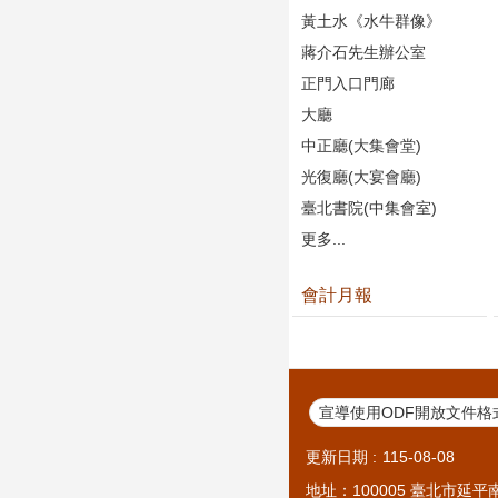
黃土水《水牛群像》
蔣介石先生辦公室
正門入口門廊
大廳
中正廳(大集會堂)
光復廳(大宴會廳)
臺北書院(中集會室)
更多...
會計月報
宣導使用ODF開放文件格
更新日期
115-08-08
地址：100005 臺北市延平