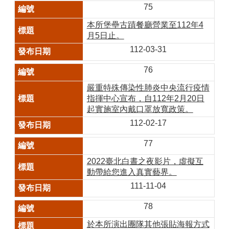
75
本所堡壘古蹟餐廳營業至112年4
月5日止。
112-03-31
76
嚴重特殊傳染性肺炎中央流行疫情
指揮中心宣布，自112年2月20日
起實施室內戴口罩放寬政策。
112-02-17
77
2022臺北白晝之夜影片，虛擬互
動帶給您進入真實藝界。
111-11-04
78
於本所演出團隊其他張貼海報方式