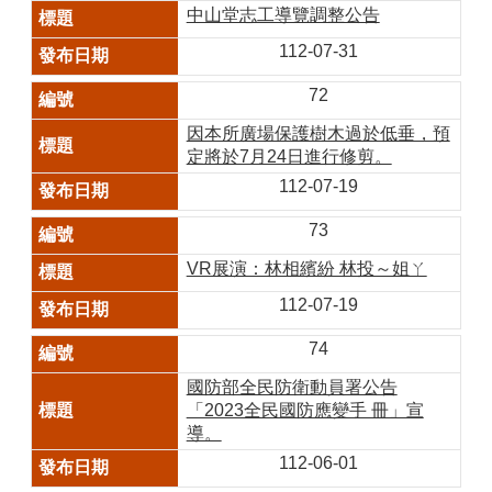
中山堂志工導覽調整公告
112-07-31
72
因本所廣場保護樹木過於低垂，預
定將於7月24日進行修剪。
112-07-19
73
VR展演：林相繽紛 林投～姐ㄚ
112-07-19
74
國防部全民防衛動員署公告
「2023全民國防應變手 冊」宣
導。
112-06-01