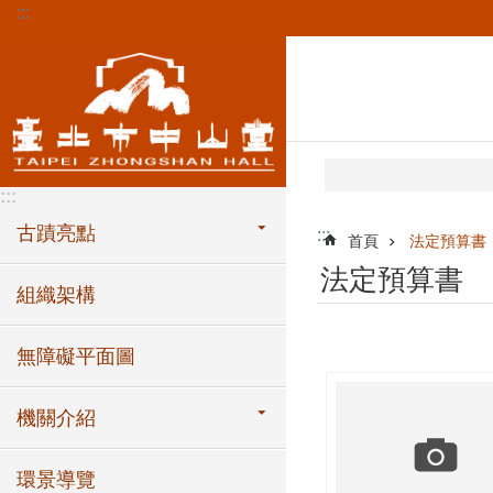
:::
跳到主要內容區塊
:::
古蹟亮點
:::
首頁
法定預算書
法定預算書
組織架構
無障礙平面圖
機關介紹
環景導覽