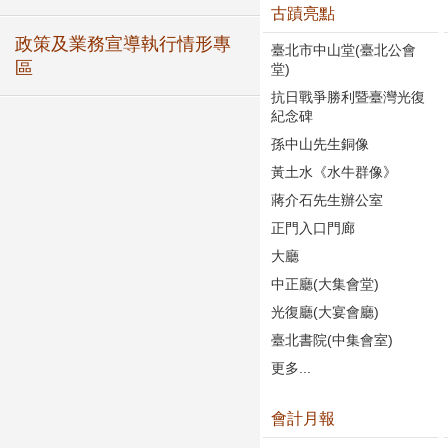
古蹟亮點
政策及業務宣導執行情形專
臺北市中山堂(臺北公會
區
堂)
抗日戰爭勝利暨臺灣光復
紀念碑
孫中山先生銅像
黃土水《水牛群像》
蔣介石先生辦公室
正門入口門廊
大廳
中正廳(大集會堂)
光復廳(大宴會廳)
臺北書院(中集會室)
更多...
會計月報